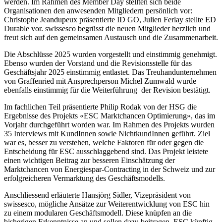
werden. Im Rahmen des Member Day stellten sich beide
Organisationen den anwesenden Mitgliedern persönlich vor:
Christophe Jeandupeux präsentierte ID GO, Julien Ferlay stellte ED
Durable vor. swissesco begrüsst die neuen Mitglieder herzlich und
freut sich auf den gemeinsamen Austausch und die Zusammenarbeit.
Die Abschlüsse 2025 wurden vorgestellt und einstimmig genehmigt.
Ebenso wurden der Vorstand und die Revisionsstelle für das
Geschäftsjahr 2025 einstimmig entlastet. Das Treuhandunternehmen
von Graffenried mit Ansprechperson Michel Zumwald wurde
ebenfalls einstimmig für die Weiterführung der Revision bestätigt.
Im fachlichen Teil präsentierte Philip Rodak von der HSG die
Ergebnisse des Projekts «ESC Marktchancen Optimierung», das im
Vorjahr durchgeführt worden war. Im Rahmen des Projekts wurden
35 Interviews mit KundInnen sowie NichtkundInnen geführt. Ziel
war es, besser zu verstehen, welche Faktoren für oder gegen die
Entscheidung für ESC ausschlaggebend sind. Das Projekt leistete
einen wichtigen Beitrag zur besseren Einschätzung der
Marktchancen von Energiespar-Contracting in der Schweiz und zur
erfolgreicheren Vermarktung des Geschäftsmodells.
Anschliessend erläuterte Hansjörg Sidler, Vizepräsident von
swissesco, mögliche Ansätze zur Weiterentwicklung von ESC hin
zu einem modularen Geschäftsmodell. Diese knüpfen an die
bisherigen Erkenntnisse an und sollen dazu beitragen, ESC künftig